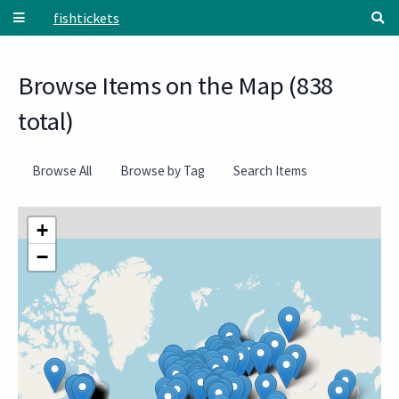
Skip to main content
fishtickets
Browse Items on the Map (838
total)
Browse All
Browse by Tag
Search Items
+
−