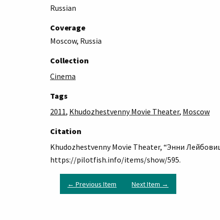
Russian
Coverage
Moscow, Russia
Collection
Cinema
Tags
2011
,
Khudozhestvenny Movie Theater
,
Moscow
Citation
Khudozhestvenny Movie Theater, “Энни Лейбовиц: 
https://pilotfish.info/items/show/595
.
← Previous Item
Next Item →