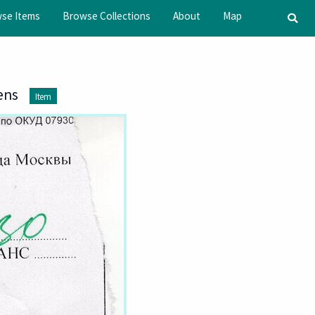
se Items
Browse Collections
About
Map
ens
Item