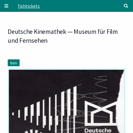
Skip to main content
fishtickets
Deutsche Kinemathek — Museum für Film
und Fernsehen
Item