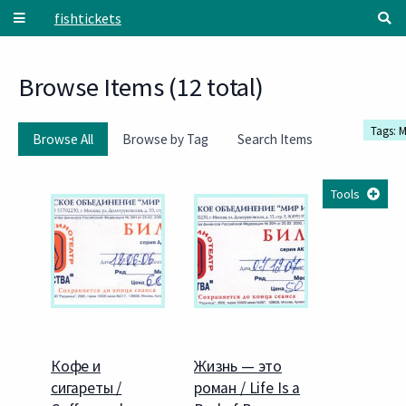
Skip to main content
fishtickets
Browse Items (12 total)
Tags: M
Browse All
Browse by Tag
Search Items
Tools
Кофе и
Жизнь — это
сигареты /
роман / Life Is a