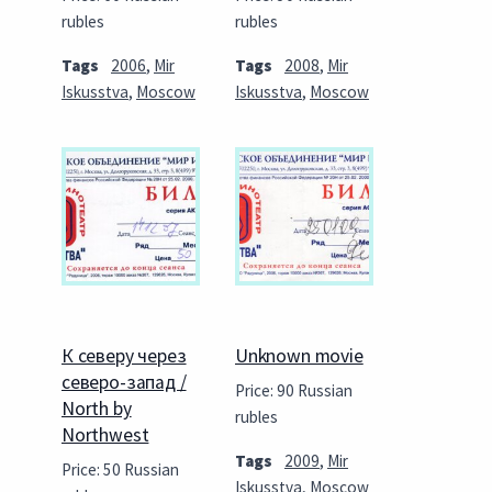
rubles
rubles
Tags
2006
,
Mir
Tags
2008
,
Mir
Iskusstva
,
Moscow
Iskusstva
,
Moscow
К северу через
Unknown movie
северо-запад /
Price: 90 Russian
North by
rubles
Northwest
Tags
2009
,
Mir
Price: 50 Russian
Iskusstva
,
Moscow