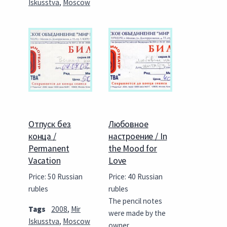
Iskusstva
,
Moscow
Отпуск без
Любовное
конца /
настроение / In
Permanent
the Mood for
Vacation
Love
Price: 50 Russian
Price: 40 Russian
rubles
rubles
The pencil notes
Tags
2008
,
Mir
were made by the
Iskusstva
,
Moscow
owner