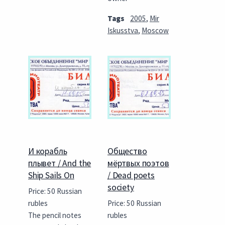
Tags
2005
,
Mir
Iskusstva
,
Moscow
И корабль
Общество
плывет / And the
мёртвых поэтов
Ship Sails On
/ Dead poets
society
Price: 50 Russian
rubles
Price: 50 Russian
The pencil notes
rubles