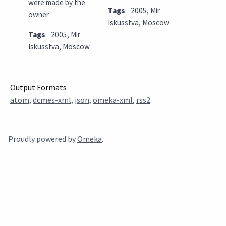
were made by the
Tags
2005
,
Mir
owner
Iskusstva
,
Moscow
Tags
2005
,
Mir
Iskusstva
,
Moscow
Output Formats
atom
,
dcmes-xml
,
json
,
omeka-xml
,
rss2
Proudly powered by
Omeka
.