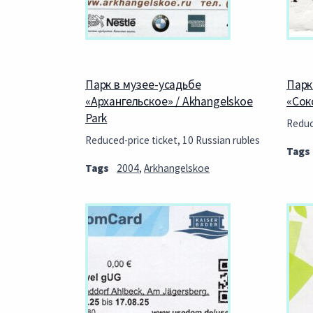
Парк в музее-усадьбе
Парк
«Архангельское» / Akhangelskoe
«Соко
Park
Reduc
Reduced-price ticket, 10 Russian rubles
Tags
Tags
2004
,
Arkhangelskoe