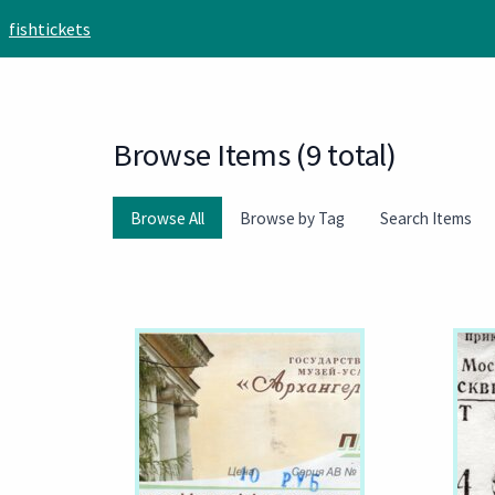
Skip to main content
fishtickets
Browse Items (9 total)
Browse All
Browse by Tag
Search Items