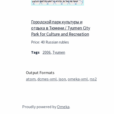
Городской парк культуры и
отдыха в Тюмени / Tyumen City
Park for Culture and Recreation
Price: 40 Russian rubles
Tags
2006
,
Tyumen
Output Formats
atom
,
dcmes-xml
,
json
,
omeka-xml
,
rss2
Proudly powered by
Omeka
.