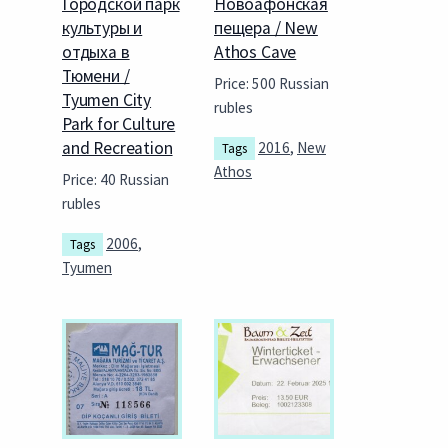
Городской парк
Новоафонская
культуры и
пещера / New
отдыха в
Athos Cave
Тюмени /
Price: 500 Russian
Tyumen City
rubles
Park for Culture
and Recreation
2016
,
New
Tags
Athos
Price: 40 Russian
rubles
2006
,
Tags
Tyumen