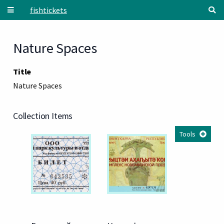
Skip to main content
fishtickets
Nature Spaces
Title
Nature Spaces
Collection Items
Tools