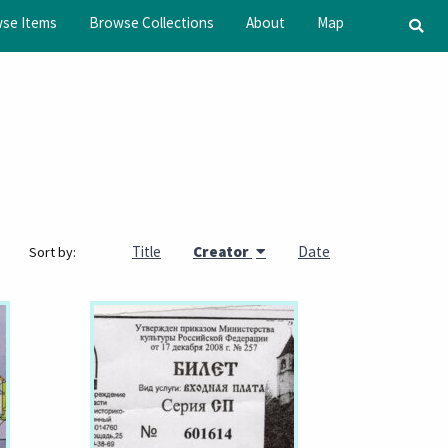
se Items
Browse Collections
About
Map
Title
Creator
Date
Sort by: