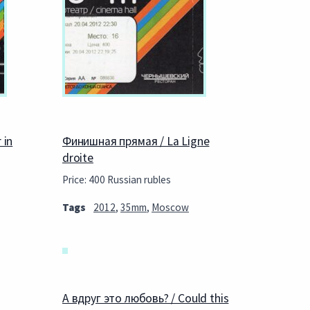
 in
Финишная прямая / La Ligne
droite
Price: 400 Russian rubles
Tags
2012
,
35mm
,
Moscow
А вдруг это любовь? / Could this