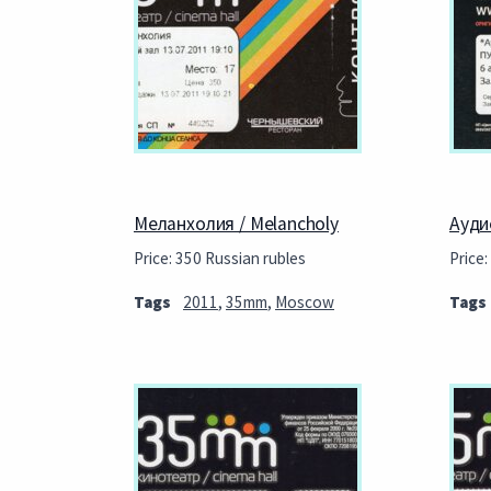
Меланхолия / Melancholy
Ауди
Price: 350 Russian rubles
Price:
Tags
2011
,
35mm
,
Moscow
Tags