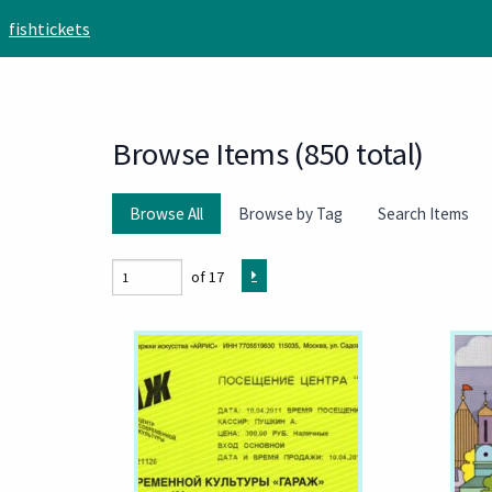
Skip to main content
fishtickets
Browse Items (850 total)
Browse All
Browse by Tag
Search Items
of 17