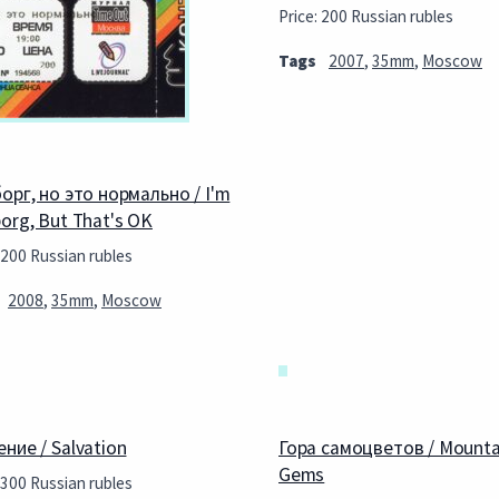
Price: 200 Russian rubles
Tags
2007
,
35mm
,
Moscow
борг, но это нормально / I'm
borg, But That's OK
 200 Russian rubles
2008
,
35mm
,
Moscow
ние / Salvation
Гора самоцветов / Mounta
Gems
 300 Russian rubles