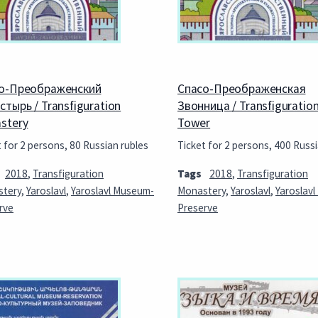
о-Преображенский
Спасо-Преображенская
стырь / Transfiguration
Звонница / Transfiguration
stery
Tower
 for 2 persons, 80 Russian rubles
Ticket for 2 persons, 400 Russi
2018
,
Transfiguration
Tags
2018
,
Transfiguration
tery
,
Yaroslavl
,
Yaroslavl Museum-
Monastery
,
Yaroslavl
,
Yaroslav
rve
Preserve