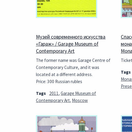
Музей современного искусства
Спас
«Гараж» / Garage Museum of
мона
Contemporary Art
Mona
The former name was Garage Centre of
Ticket
Contemporary Culture, and it was
Tags
located at a different address.
Monas
Price: 300 Russian rubles
Prese
Tags
2011
,
Garage Museum of
Contemporary Art
,
Moscow