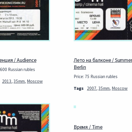
енция / Audience
Лето на балконе / Summer
Berlin
 600 Russian rubles
Price: 75 Russian rubles
2013
,
35mm
,
Moscow
Tags
2007
,
35mm
,
Moscow
Время / Time