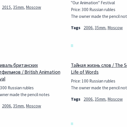
"Our Animation" Festival
2015
,
35mm
,
Moscow
Price: 300 Russian rubles
The owner made the pencil no
Tags
2006
,
35mm
,
Moscow
иваль британских
Тайная жизнь слов / The S
тфильмов / British Animation
Life of Words
val
Price: 100 Russian rubles
 300 Russian rubles
The owner made the pencil no
wner made the pencil notes
Tags
2006
,
35mm
,
Moscow
2006
,
35mm
,
Moscow