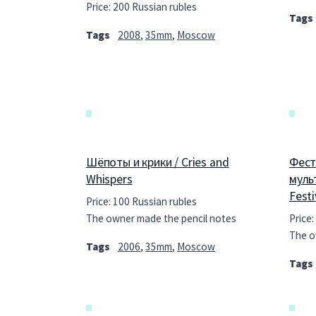
Price: 200 Russian rubles
Tags
Tags
2008
,
35mm
,
Moscow
Шёпоты и крики / Cries and
Фест
Whispers
муль
Festi
Price: 100 Russian rubles
The owner made the pencil notes
Price:
The o
Tags
2006
,
35mm
,
Moscow
Tags