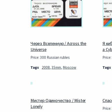
Через Вселенную / Across the
Я ки
Universe
a Cy
Price: 300 Russian rubles
Price:
Tags
2008
,
35mm
,
Moscow
Tags
Мистер Одиночество / Mister
Спасе
Lonely
Price: